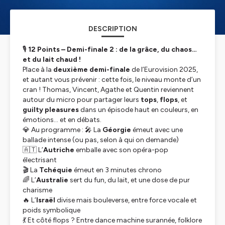
DESCRIPTION
🎙️
12 Points – Demi-finale 2 : de la grâce, du chaos…
et du lait chaud !
Place à la
deuxième demi-finale
de l’Eurovision 2025,
et autant vous prévenir : cette fois, le niveau monte d’un
cran ! Thomas, Vincent, Agathe et Quentin reviennent
autour du micro pour partager leurs
tops
,
flops
, et
guilty pleasures
dans un épisode haut en couleurs, en
émotions… et en débats.
💎 Au programme : 🎤 La
Géorgie
émeut avec une
ballade intense (ou pas, selon à qui on demande)
🇦🇹 L’
Autriche
emballe avec son opéra-pop
électrisant
🎬 La
Tchéquie
émeut en 3 minutes chrono
🌈 L’
Australie
sert du fun, du lait, et une dose de pur
charisme
🔥 L’
Israël
divise mais bouleverse, entre force vocale et
poids symbolique
💃 Et côté flops ? Entre dance machine surannée, folklore