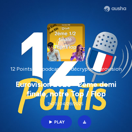
12 Points - le podcast qui décrypte l'Eurovision
Eurovision 2025 - 2ème demi
finale, notre Top / Flop
1h03 | 04/28/2025
PLAY