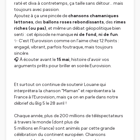
raté et diva à contretemps, ça taille sans détour… mais
toujours avec passion.
Ajoutez à ça une pincée de
chansons chamaniques
lettones
, des
ballons roses rebondissants
, des
rimes
riches (ou pas)
, et même un débat géopolitique bien
senti : cet épisode ne manque
ni de fond, ni de fun
.
✨ C’est l’Eurovision comme on l’aime chez
12 Points
:
engagé, vibrant, parfois foutraque, mais toujours
sincère.
🎧 À écouter avant le
15 mai
, histoire d’avoir vos
arguments prêts pour briller en soirée Eurovision.
Et surtout on continue de soutenir Louane qui
interprétera la chanson "Maman" et représentera la
France à l'Eurovision, mais ça on en parle dans notre
débrief du Big 5 le 28 avril !
Chaque année, plus de 200 millions de téléspectateurs
à travers le monde (dont plus de
5 millions en France) sont animés par cette grande
célébration du continent européen. Chansons