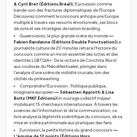
& Cyril Bret (Éditions Bréal)
L'Eurovision comme
bande-son des fractures diplomatiques de l'Europe.
Découvrez comment le concours anticipe une Europe
multiple à travers ses ressorts émotionnels, ses blocs
de vote et ses stratégies de
nation branding
.
Queerovision, la plus grande scène du monde
—
Fabien Randanne (Éditions Double Ponctuation)
Le
journaliste culture de
20 minutes
retrace l'histoire du
concours comme un miroir essentiel des luttes et des
identités LGBTQIA+. De la victoire de Conchita Wurst
aux coulisses du
Melodifestivalen
, plongez dans
l'analyse d'une scène de visibilité cruciale, loin des
clichés du
pinkwashing
.
Comprendre l'Eurovision : Politique publique,
imaginaire européen
— Sébastien Appiotti & Lisa
Boltz (MKF Éditions)
Un ouvrage collectif majeur
mobilisant 15 chercheurs internationaux. À travers les
sciences de l'information et de la communication, ce
livre analyse la légitimité scientifique du concours, de sa
mise en scène patrimoniale aux pratiques des fans.
Eurovision, la petite histoire du grand concours
—
L'équipe de 12 points (Éditions Hors