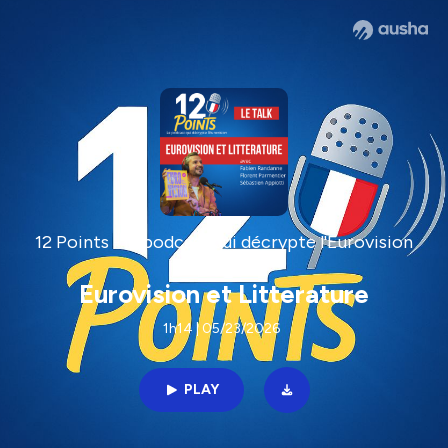
12 Points - le podcast qui décrypte l'Eurovision
Eurovision et Litterature
1h14 | 05/23/2026
PLAY