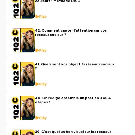
couleurs ! Méthode DISC
Hébergé par Ausha. Visitez
ausha.co/politique-de-
Play
confidentialite
pour plus d'informations.
42. Comment capter l'attention sur vos
réseaux sociaux ?
Play
41. Quels sont vos objectifs réseaux sociaux
?
Play
40. On rédige ensemble un post en 3 ou 4
étapes !
Play
39. C'est quoi un bon visuel sur les réseaux