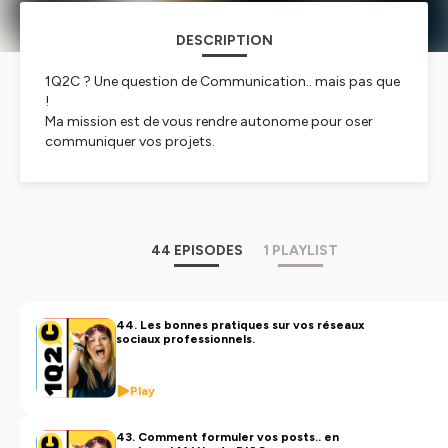
DESCRIPTION
1Q2C ? Une question de Communication.. mais pas que
!
Ma mission est de vous rendre autonome pour oser
communiquer vos projets.
On parle bien sur de communication d'entreprise, mais
aussi de confiance en soi et de choix d'entreprendre.
De la stratégie de communication digitale, en passant
par le référencement Google, mais sans oublier les
44 EPISODES
1 PLAYLIST
galères d'entepreneurs, je compte bien vous mettre un
coup de pied aux fesses pour gagner en autonomie de
décision dans la gestion de votre entreprise ! 😉
44. Les bonnes pratiques sur vos réseaux
sociaux professionnels.
> Retrouvez en replay toutes les émissions en direct de
1Q2C sur la chaine YouTube :
https://www.youtube.com/c/LindaSCHELL1Q2C
Play
> Retrouvez-moi sur Instagram, Facebook et Linkedin :
Linda SCHELL 1Q2C
43. Comment formuler vos posts.. en