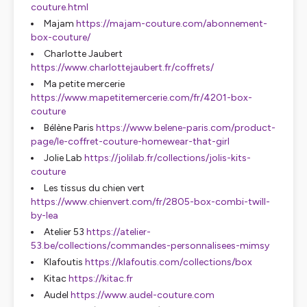
couture.html
Majam
https://majam-couture.com/abonnement-
box-couture/
Charlotte Jaubert
https://www.charlottejaubert.fr/coffrets/
Ma petite mercerie
https://www.mapetitemercerie.com/fr/4201-box-
couture
Bélène Paris
https://www.belene-paris.com/product-
page/le-coffret-couture-homewear-that-girl
Jolie Lab
https://jolilab.fr/collections/jolis-kits-
couture
Les tissus du chien vert
https://www.chienvert.com/fr/2805-box-combi-twill-
by-lea
Atelier 53
https://atelier-
53.be/collections/commandes-personnalisees-mimsy
Klafoutis
https://klafoutis.com/collections/box
Kitac
https://kitac.fr
Audel
https://www.audel-couture.com