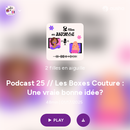
2 filles en aiguille
Podcast 25 // Les Boxes Couture :
Une vraie bonne idée?
48min | 01/17/2025
PLAY