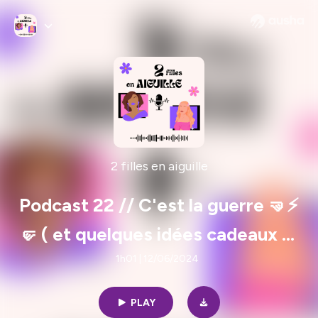
2 filles en aiguille
Podcast 22 // C'est la guerre 🤜⚡️
🤛 ( et quelques idées cadeaux 🎁
)
1h01 | 12/06/2024
PLAY