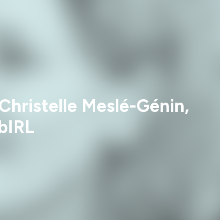
 Christelle Meslé-Génin,
obIRL