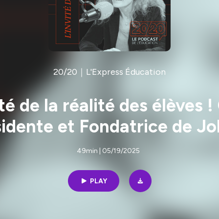
20/20｜L'Express Éducation
 de la réalité des élèves !
idente et Fondatrice de J
49min | 05/19/2025
PLAY