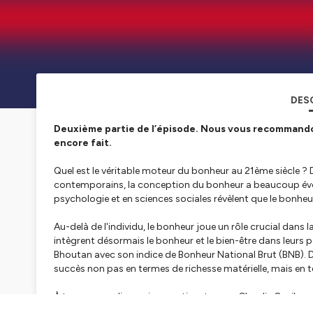
DES
Deuxième partie de l’épisode. Nous vous recommandons
encore fait.
Quel est le véritable moteur du bonheur au 21ème siècle ? 
contemporains, la conception du bonheur a beaucoup évolu
psychologie et en sciences sociales révèlent que le bonheur
Au-delà de l'individu, le bonheur joue un rôle crucial dans
intègrent désormais le bonheur et le bien-être dans leurs p
Bhoutan avec son indice de Bonheur National Brut (BNB). 
succès non pas en termes de richesse matérielle, mais en 
À travers une discussion captivante avec Claudia Senik, e
de Paris, Kokou Agbo-Bloua souligne les implications éco