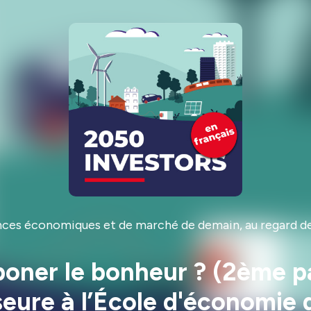
nces économiques et de marché de demain, au regard de
ner le bonheur ? (2ème pa
eure à l’École d'économie 