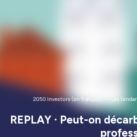
2050 Investors (en français) — Les tenda
REPLAY · Peut-on décarbo
profess