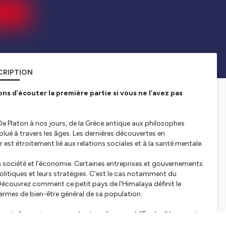
CRIPTION
 d’écouter la première partie si vous ne l’avez pas
De Platon à nos jours, de la Grèce antique aux philosophes
é à travers les âges. Les dernières découvertes en
 est étroitement lié aux relations sociales et à la santé mentale.
 la société et l'économie. Certaines entreprises et gouvernements
olitiques et leurs stratégies. C’est le cas notamment du
Découvrez comment ce petit pays de l'Himalaya définit le
termes de bien-être général de sa population.
xperte française renommée et professeure à l’Ecole d’économie
nomiques et sociales de cette quête incessante du bonheur.