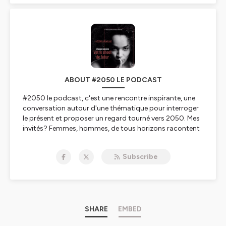
ABOUT #2050 LE PODCAST
#2050 le podcast, c'est une rencontre inspirante, une
conversation autour d'une thématique pour interroger
le présent et proposer un regard tourné vers 2050. Mes
invités? Femmes, hommes, de tous horizons racontent
leurs attentes pour demain. Ils livrent chacun une pièce
d'un puzzle, fresque monumentale qui s'invite à vos
Subscribe
oreilles. Et vous? 2050 vous le voyez comment?
Réagissez à chaque épisode ici, sur
rebeccarmstrong.net ou sur les réseaux sociaux avec
les mentions #2050 & @ongreb! Rebecca Armstrong
Hébergé par Ausha. Visitez
ausha.co/politique-de-
confidentialite
pour plus d'informations.
SHARE
EMBED