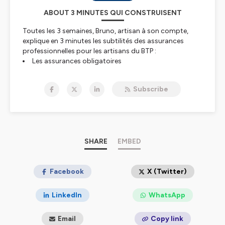
ABOUT 3 MINUTES QUI CONSTRUISENT
Toutes les 3 semaines, Bruno, artisan à son compte,
explique en 3 minutes les subtilités des assurances
professionnelles pour les artisans du BTP :
Les assurances obligatoires
La responsabilité civile
La responsabilité et l’assurance décennale
Subscribe
L'assurance décennale et ses obligations
L’assurance dommages-ouvrage
« 3 minutes qui construisent » est une série de
podcasts produite par SMABTP, l’assureur des acteurs
SHARE
EMBED
de la construction.
Retrouvez SMABTP :
Facebook
X (Twitter)
https://www.smabtp.fr/sma/assurance//
01 45 71 48 52
LinkedIn
WhatsApp
Hébergé par Ausha. Visitez
ausha.co/politique-de-
Email
Copy link
confidentialite
pour plus d'informations.