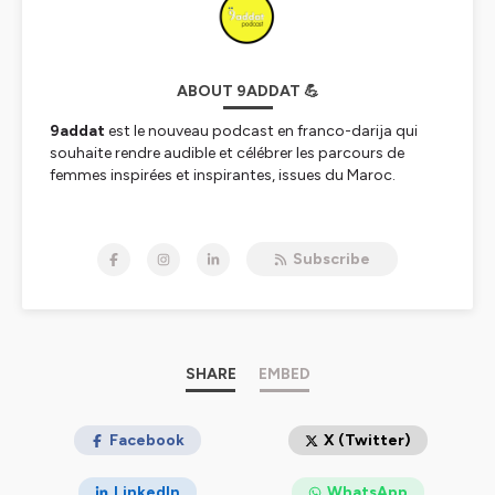
ABOUT 9ADDAT 💪
9addat
est le nouveau podcast en franco-darija qui
souhaite rendre audible et célébrer les parcours de
femmes inspirées et inspirantes, issues du Maroc.
Hosted on Ausha. See
ausha.co/privacy-policy
for more
information.
Subscribe
SHARE
EMBED
Facebook
X (Twitter)
LinkedIn
WhatsApp