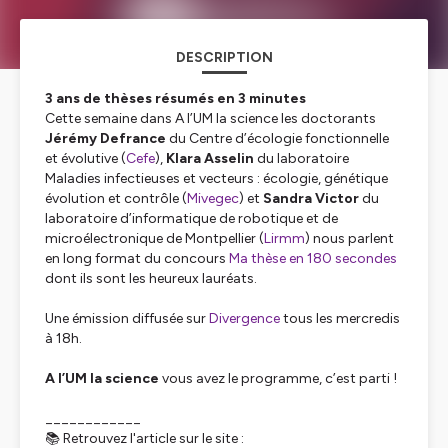
DESCRIPTION
3 ans de thèses résumés en 3 minutes
Cette semaine dans
A l’UM la science
les doctorants
Jérémy Defrance
du Centre d’écologie fonctionnelle
et évolutive (
Cefe
),
Klara Asselin
du laboratoire
Maladies infectieuses et vecteurs : écologie, génétique
évolution et contrôle
(
Mivegec
) et
Sandra Victor
du
laboratoire d’informatique de robotique et de
microélectronique de Montpellier (
Lirmm
) nous parlent
en long format du concours
Ma thèse en 180 secondes
dont ils sont les heureux lauréats.
Une émission diffusée sur
Divergence
tous les mercredis
à 18h.
A l’UM la science
vous avez le programme, c’est parti !
____________
📚 Retrouvez l'article sur le site :