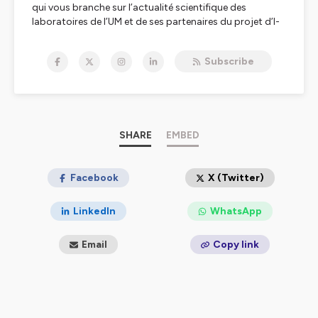
qui vous branche sur l’actualité scientifique des
laboratoires de l’UM et de ses partenaires du projet d’I-
SITE MUSE Montpellier université d’excellence.
Interviews, reportages et chroniques, c’est en podcast
Subscribe
tous les jeudis dans A L'UM la science.
Hébergé par Ausha. Visitez
ausha.co/politique-de-
confidentialite
pour plus d'informations.
SHARE
EMBED
Facebook
X (Twitter)
LinkedIn
WhatsApp
Email
Copy link