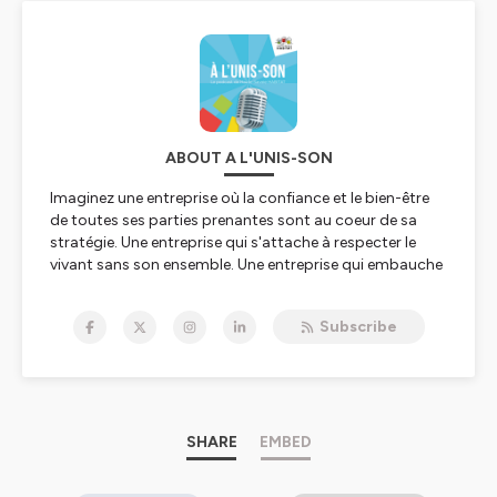
ABOUT A L'UNIS-SON
Imaginez une entreprise où la confiance et le bien-être
de toutes ses parties prenantes sont au coeur de sa
stratégie. Une entreprise qui s'attache à respecter le
vivant sans son ensemble. Une entreprise qui embauche
des jeunes sans expérience professionnelle pour leur
donner une chance d'accéder à l'emploi. Une entreprise
Subscribe
au sein de laquelle les salariés sont libres d'organiser leur
temps de travail. Une entreprise qui associe
régulièrement ses clients (locataires) dans ses décisions
opérationnelles.
Découvrez les podcasts de Haute-Savoie HABITAT, un
SHARE
EMBED
organisme de logement social engagé sur la voie de la
libération depuis 2015 au sein duquel l'ouverture de