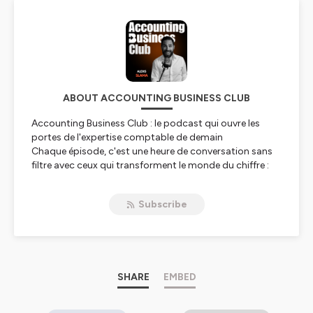
ABOUT ACCOUNTING BUSINESS CLUB
Accounting Business Club : le podcast qui ouvre les
portes de l'expertise comptable de demain
Chaque épisode, c'est une heure de conversation sans
filtre avec ceux qui transforment le monde du chiffre :
experts-comptables qui réinventent leur cabinet,
dirigeants d'éditeurs qui construisent les outils de
Subscribe
demain, entrepreneurs qui bousculent les codes,
experts IA qui dessinent l'avenir de la profession.
Je m'appelle Alexis Slama. Depuis 7 ans avec Booster
Digital, j'accompagne des dizaines de cabinets dans
leur transformation digitale.
SHARE
EMBED
Ce que j'ai compris ?
Pour faire évoluer son cabinet, il ne suffit pas de parler