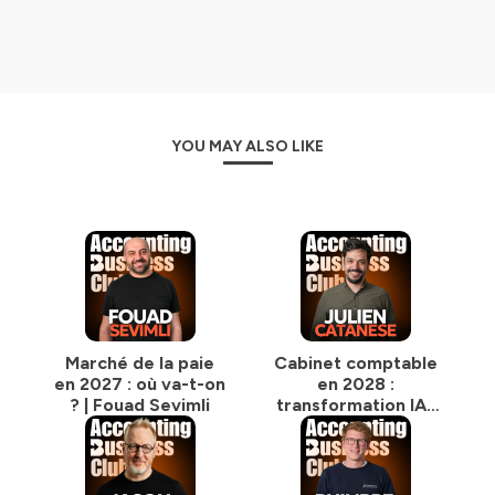
compris.
- Les patrons des éditeurs qui expliquent leur vision et
leurs roadmaps.
- Des experts en intelligence artificielle qui décryptent ce
qui va vraiment changer et ce qui relève du marketing.
- Des dirigeants et entrepreneurs qui apportent un
YOU MAY ALSO LIKE
regard extérieur sur notre profession.
- Des perspectives internationales pour voir comment
ça se passe ailleurs.
Le fil rouge ?
Des conversations qui vous donnent les clés pour
transformer votre cabinet, pas juste des opinions pour
meubler.
Pour qui ?
Marché de la paie
Cabinet comptable
Les experts-comptables et professionnels du chiffre qui
en 2027 : où va-t-on
en 2028 :
veulent comprendre où va leur métier et prendre une
? | Fouad Sevimli
transformation IA |
longueur d'avance.
Julien Catanese
Ceux qui préfèrent anticiper plutôt que subir.
Si vous cherchez du contenu rassurant sur le thème "on