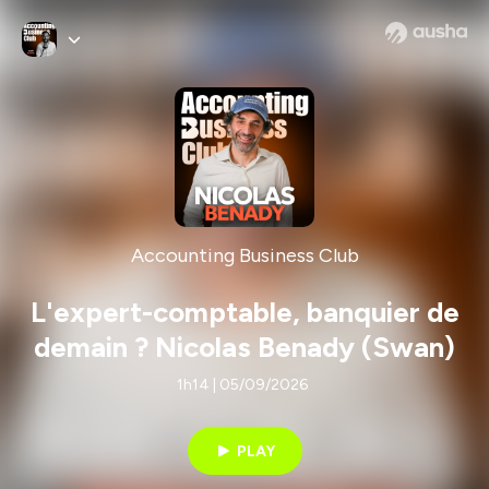
Accounting Business Club
L'expert-comptable, banquier de
demain ? Nicolas Benady (Swan)
1h14 | 05/09/2026
PLAY