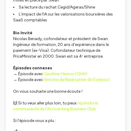
mises en place par Swan
Sa lecture du rachat Cegid/Ageras/Shine
L'impact de l'IA sur les valorisations boursières des
SaaS comptables
Bio Invité
Nicolas Benady, cofondateur et président de Swan.
Ingénieur de formation, 20 ans d'expérience dans le
paiement (ex-Visa). Cofondateur technique de
PriceMinister en 2000. Swan est sa 4ᵉ entreprise.
Épisodes connexes
→ Épisode avec
Gauthier Henroz (Chift)
→ Épisode avec
Antoine de Riedmatten (In Extenso)
On vous souhaite une bonne écoute !
🙌 Si tu veux aller plus loin, tu peux
rejoindre la
communauté de l'Accounting Business Club
Si l'épisode vous a plu :