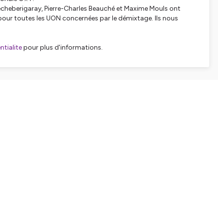
techeberigaray, Pierre-Charles Beauché et Maxime Mouls ont
e pour toutes les UON concernées par le démixtage. Ils nous
tialite
pour plus d'informations.
SHARE
EMBED
Facebook
X (Twitter)
LinkedIn
WhatsApp
Email
Copy link