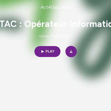
Act4Gaz radio
 TAC : Opérateur Informat
05min | 12/07/2022
PLAY