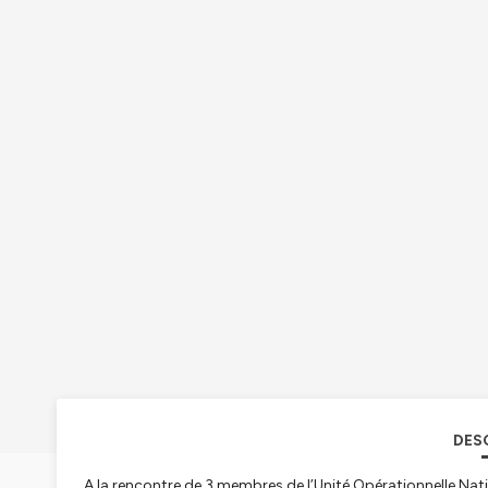
DES
A la rencontre de 3 membres de l’Unité Opérationnelle Nati