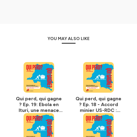
YOU MAY ALSO LIKE
Qui perd, qui gagne
Qui perd, qui gagne
? Ep. 19: Ebola en
? Ep. 18 - Accord
Ituri, une menace
minier US-RDC :
sanitaire au cœur
entre promesses et
des zones minières
défis