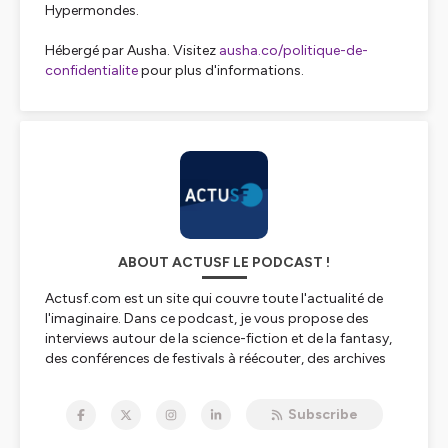
Hypermondes.
Hébergé par Ausha. Visitez
ausha.co/politique-de-
confidentialite
pour plus d'informations.
ABOUT ACTUSF LE PODCAST !
Actusf.com est un site qui couvre toute l'actualité de
l'imaginaire. Dans ce podcast, je vous propose des
interviews autour de la science-fiction et de la fantasy,
des conférences de festivals à réécouter, des archives
sonores de grands acteurs de l'imaginaire et l'émission
Sense of Wonder avec Laurent Queyssi et Ugo
Subscribe
Bellagamba !
Sans oublier des "dossiers" avec des séries spéciales