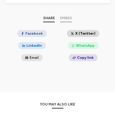
(Ursula K.Le Guin, Terry Pratchett, The Witcher, Roland
C.Wagner...) que vous retrouverez dans nos playlistes !
Le podcast Actusf, c'est un podcast qui se veut vivant
SHARE
EMBED
et positif, pour toutes les science fiction et les fantasy,
et aussi un podcast pour l'histoire de nos genres !
Facebook
X (Twitter)
Hébergé par Ausha. Visitez
ausha.co/politique-de-
confidentialite
pour plus d'informations.
LinkedIn
WhatsApp
Email
Copy link
YOU MAY ALSO LIKE