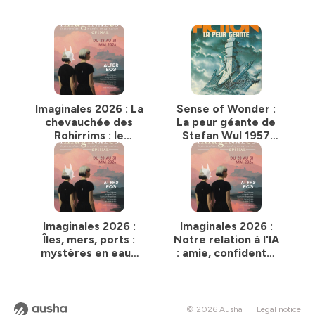
Imaginales 2026 : La
Sense of Wonder :
chevauchée des
La peur géante de
Rohirrims : le
Stefan Wul 1957
combat épique
(1957)
dans la fantasy
historique, plaisir
coupable ?
Imaginales 2026 :
Imaginales 2026 :
Îles, mers, ports :
Notre relation à l'IA
mystères en eaux
: amie, confidente,
profondes
âme-soeur ?
© 2026 Ausha
Legal notice