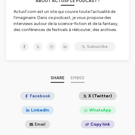
ABOUT ACTUSF LE PODCAST !
Actusf.com est un site qui couvre toute l'actualité de
l'imaginaire. Dans ce podcast, je vous propose des
interviews autour de la science-fiction et de la fantasy,
des conférences de festivals à réécouter, des archives
sonores de grands acteurs de l'imaginaire et l'émission
Sense of Wonder avec Laurent Queyssi et Ugo
Subscribe
Bellagamba !
Sans oublier des "dossiers" avec des séries spéciales
(Ursula K.Le Guin, Terry Pratchett, The Witcher, Roland
C.Wagner...) que vous retrouverez dans nos playlistes !
Le podcast Actusf, c'est un podcast qui se veut vivant
SHARE
EMBED
et positif, pour toutes les science fiction et les fantasy,
et aussi un podcast pour l'histoire de nos genres !
Facebook
X (Twitter)
Hébergé par Ausha. Visitez
ausha.co/politique-de-
confidentialite
pour plus d'informations.
LinkedIn
WhatsApp
Email
Copy link