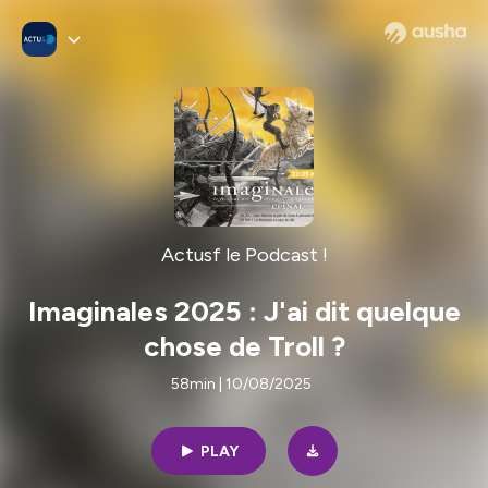
Actusf le Podcast !
Imaginales 2025 : J'ai dit quelque
chose de Troll ?
58min | 10/08/2025
PLAY