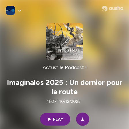
Actusf le Podcast !
Imaginales 2025 : Un dernier pour
la route
1h07 | 10/12/2025
PLAY