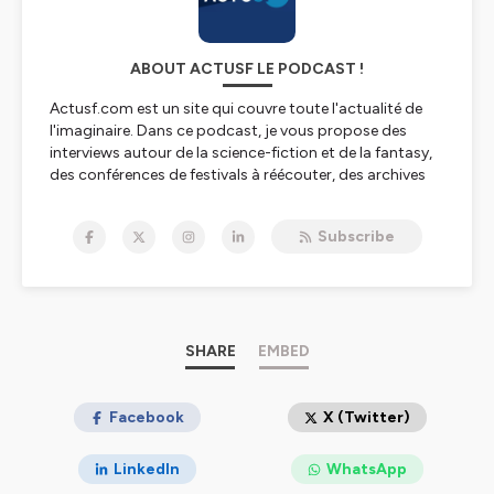
ABOUT ACTUSF LE PODCAST !
Actusf.com est un site qui couvre toute l'actualité de
l'imaginaire. Dans ce podcast, je vous propose des
interviews autour de la science-fiction et de la fantasy,
des conférences de festivals à réécouter, des archives
sonores de grands acteurs de l'imaginaire et l'émission
Sense of Wonder avec Laurent Queyssi et Ugo
Subscribe
Bellagamba !
Sans oublier des "dossiers" avec des séries spéciales
(Ursula K.Le Guin, Terry Pratchett, The Witcher, Roland
C.Wagner...) que vous retrouverez dans nos playlistes !
Le podcast Actusf, c'est un podcast qui se veut vivant
SHARE
EMBED
et positif, pour toutes les science fiction et les fantasy,
et aussi un podcast pour l'histoire de nos genres !
Facebook
X (Twitter)
Hébergé par Ausha. Visitez
ausha.co/politique-de-
confidentialite
pour plus d'informations.
LinkedIn
WhatsApp