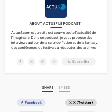
ABOUT ACTUSF LE PODCAST !
Actusf.com est un site qui couvre toute l'actualité de
l'imaginaire. Dans ce podcast, je vous propose des
interviews autour de la science-fiction et de la fantasy,
des conférences de festivals à réécouter, des archives
sonores de grands acteurs de l'imaginaire et l'émission
Sense of Wonder avec Laurent Queyssi et Ugo
Subscribe
Bellagamba !
Sans oublier des "dossiers" avec des séries spéciales
(Ursula K.Le Guin, Terry Pratchett, The Witcher, Roland
C.Wagner...) que vous retrouverez dans nos playlistes !
Le podcast Actusf, c'est un podcast qui se veut vivant
SHARE
EMBED
et positif, pour toutes les science fiction et les fantasy,
et aussi un podcast pour l'histoire de nos genres !
Facebook
X (Twitter)
Hébergé par Ausha. Visitez
ausha.co/politique-de-