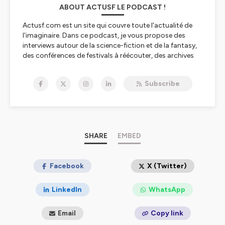
ABOUT ACTUSF LE PODCAST !
Actusf.com est un site qui couvre toute l'actualité de
l'imaginaire. Dans ce podcast, je vous propose des
interviews autour de la science-fiction et de la fantasy,
des conférences de festivals à réécouter, des archives
sonores de grands acteurs de l'imaginaire et l'émission
Sense of Wonder avec Laurent Queyssi et Ugo
Subscribe
Bellagamba !
Sans oublier des "dossiers" avec des séries spéciales
(Ursula K.Le Guin, Terry Pratchett, The Witcher, Roland
C.Wagner...) que vous retrouverez dans nos playlistes !
Le podcast Actusf, c'est un podcast qui se veut vivant
SHARE
EMBED
et positif, pour toutes les science fiction et les fantasy,
et aussi un podcast pour l'histoire de nos genres !
Facebook
X (Twitter)
Hébergé par Ausha. Visitez
ausha.co/politique-de-
confidentialite
pour plus d'informations.
LinkedIn
WhatsApp
Email
Copy link