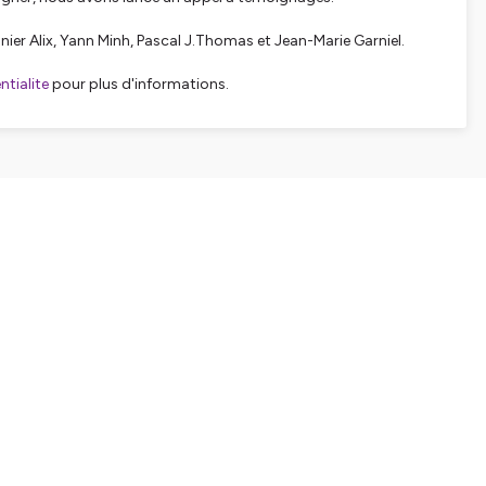
anier Alix, Yann Minh, Pascal J.Thomas et Jean-Marie Garniel.
tialite
pour plus d'informations.
SHARE
EMBED
Facebook
X (Twitter)
LinkedIn
WhatsApp
Email
Copy link