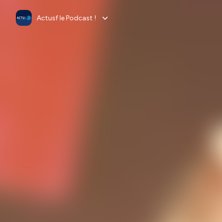
Actusf le Podcast !