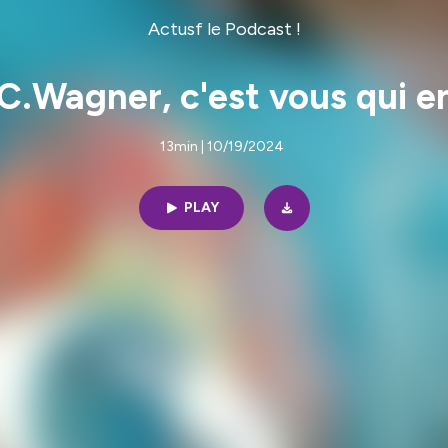
Actusf le Podcast !
C.Wagner, c'est vous qui en
13min | 10/19/2024
PLAY