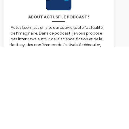
ABOUT ACTUSF LE PODCAST !
Actusf.com est un site qui couvre toute l'actualité
de l'imaginaire. Dans ce podcast, je vous propose
des interviews autour de la science-fiction et de la
fantasy, des conférences de festivals à réécouter,
des archives sonores de grands acteurs de
l'imaginaire et l'émission Sense of Wonder avec
Subscribe
Laurent Queyssi et Ugo Bellagamba !
Sans oublier des "dossiers" avec des séries spéciales
(Ursula K.Le Guin, Terry Pratchett, The Witcher,
Roland C.Wagner...) que vous retrouverez dans nos
playlistes !
Le podcast Actusf, c'est un podcast qui se veut
vivant et positif, pour toutes les science fiction et
les fantasy, et aussi un podcast pour l'histoire de
nos genres !
Hébergé par Ausha. Visitez
ausha.co/politique-de-