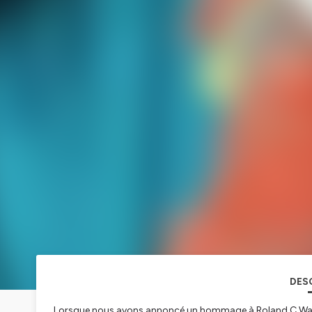
DES
Lorsque nous avons annoncé un hommage à Roland C.Wag