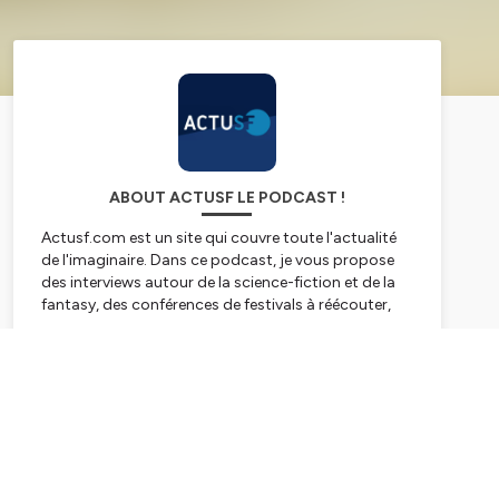
ABOUT ACTUSF LE PODCAST !
Actusf.com est un site qui couvre toute l'actualité
de l'imaginaire. Dans ce podcast, je vous propose
des interviews autour de la science-fiction et de la
fantasy, des conférences de festivals à réécouter,
des archives sonores de grands acteurs de
l'imaginaire et l'émission Sense of Wonder avec
Subscribe
Laurent Queyssi et Ugo Bellagamba !
Sans oublier des "dossiers" avec des séries spéciales
(Ursula K.Le Guin, Terry Pratchett, The Witcher,
Roland C.Wagner...) que vous retrouverez dans nos
playlistes !