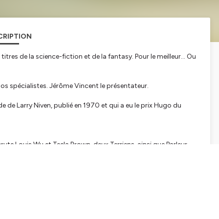
CRIPTION
itres de la science-fiction et de la fantasy. Pour le meilleur... Ou
nos spécialistes. Jérôme Vincent le présentateur.
de Larry Niven, publié en 1970 et qui a eu le prix Hugo du
rute Louis Wu et Teela Brown, deux Terriens, ainsi que Parleur-
xploration d’une mystérieuse planète artificielle ayant la forme
es fantasy.