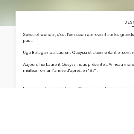
DES
Sense of wonder, c'est l'émission qui revient sur les grands t
pas...
Ugo Bellagamba, Laurent Queyssi et Etienne Barillier sont 
Aujourd'hui Laurent Queyssi nous présente L'Anneau monde 
meilleur roman l'année d'après, en 1971.
Le résumé du premier tome : "Nessus, un extraterrestre, rec
aux-Animaux, un autre extraterrestre, pour une mission d’e
d’un anneau, tournant autour d’une étoile."
Actusf, le podcast de toutes les science fiction et toutes l