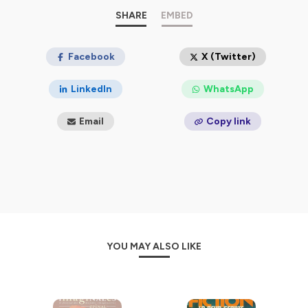
Le podcast Actusf, c'est un podcast qui se veut vivant
SHARE
EMBED
et positif, pour toutes les science fiction et les fantasy,
et aussi un podcast pour l'histoire de nos genres !
Facebook
X (Twitter)
Hébergé par Ausha. Visitez
ausha.co/politique-de-
confidentialite
pour plus d'informations.
LinkedIn
WhatsApp
Email
Copy link
YOU MAY ALSO LIKE