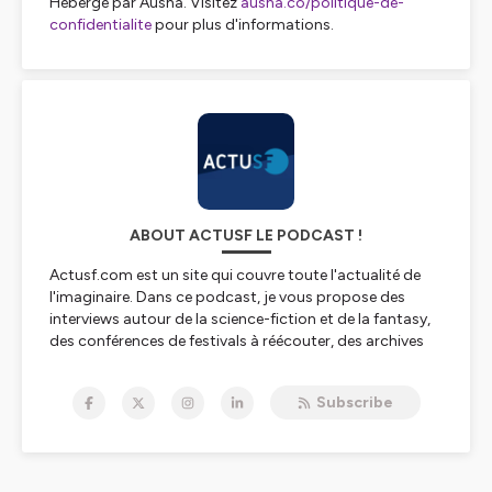
Hébergé par Ausha. Visitez
ausha.co/politique-de-
confidentialite
pour plus d'informations.
ABOUT ACTUSF LE PODCAST !
Actusf.com est un site qui couvre toute l'actualité de
l'imaginaire. Dans ce podcast, je vous propose des
interviews autour de la science-fiction et de la fantasy,
des conférences de festivals à réécouter, des archives
sonores de grands acteurs de l'imaginaire et l'émission
Sense of Wonder avec Laurent Queyssi et Ugo
Subscribe
Bellagamba !
Sans oublier des "dossiers" avec des séries spéciales
(Ursula K.Le Guin, Terry Pratchett, The Witcher, Roland
C.Wagner...) que vous retrouverez dans nos playlistes !