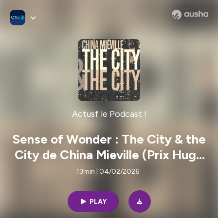
Actusf le Podcast !
Sense of Wonder : The City & the
City de China Mieville (Prix Hugo
2010)
13min | 04/02/2026
PLAY