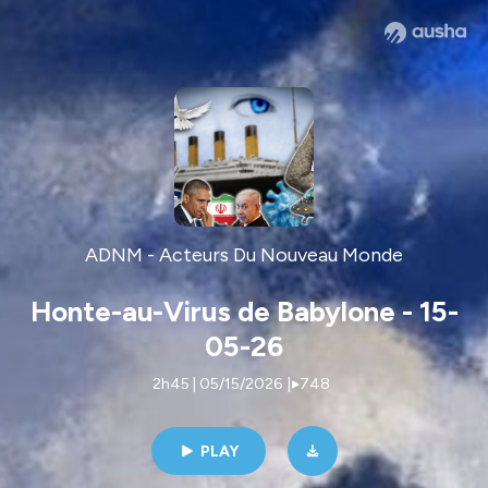
ADNM - Acteurs Du Nouveau Monde
Honte-au-Virus de Babylone - 15-
05-26
2h45 | 05/15/2026
|
748
PLAY