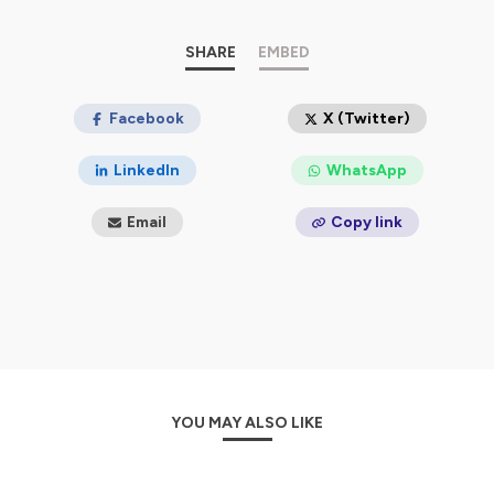
Rumble
Odysee
SHARE
EMBED
Hébergé par Ausha. Visitez
ausha.co/politique-de-
confidentialite
Facebook
pour plus d'informations.
X (Twitter)
LinkedIn
WhatsApp
Email
Copy link
YOU MAY ALSO LIKE