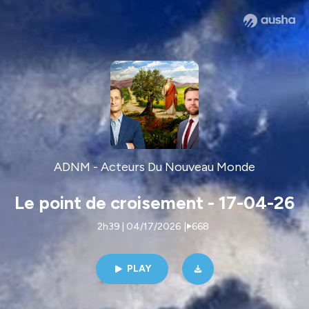
ADNM - Acteurs Du Nouveau Monde
Le point de croisement - 17-04-26
2h39 | 04/17/2026
|
668
PLAY