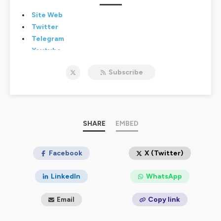
Site Web
Twitter
Telegram
Youtube
Crowdbunker
Subscribe
D.Live
VK
Twitch
Rumble
Odysee
SHARE
EMBED
Hébergé par Ausha. Visitez
ausha.co/politique-de-
confidentialite
Facebook
pour plus d'informations.
X (Twitter)
LinkedIn
WhatsApp
Email
Copy link