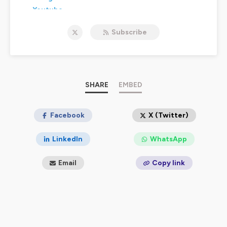
Youtube
Crowdbunker
Subscribe
D.Live
VK
Twitch
Rumble
Odysee
SHARE
EMBED
Hébergé par Ausha. Visitez
ausha.co/politique-de-
confidentialite
Facebook
pour plus d'informations.
X (Twitter)
LinkedIn
WhatsApp
Email
Copy link