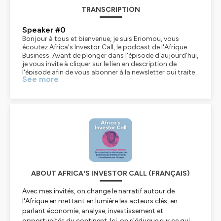
TRANSCRIPTION
Speaker #0
Bonjour à tous et bienvenue, je suis Eriomou, vous
écoutez Africa's Investor Call, le podcast de l'Afrique
Business. Avant de plonger dans l'épisode d'aujourd'hui,
je vous invite à cliquer sur le lien en description de
l'épisode afin de vous abonner à la newsletter qui traite
See more
des sujets concernant l'Afrique qui bouge, l'Afrique qui
entreprend, l'Afrique qu'on doit financer. Si vous aimez
le podcast, n'hésitez pas à laisser un commentaire
positif, bien sûr, et à le partager avec des gens qui
seraient intéressés par le contenu. Dans l'épisode
d'aujourd'hui, nous recevons une femme qui va à mille à
l'heure. Il s'agit de Ramatoulae Goudiaby. Aujourd'hui,
elle est directrice d'Africa Financial Summit, la FIS. qui
fait partie du groupe Jeune Afrique. Avant cela,
Ramatoulaï a travaillé sur plusieurs sujets, dont les
marchés financiers. Elle et moi, on a beaucoup de
choses en commun, vous allez voir dans l'épisode. Mais
ABOUT AFRICA'S INVESTOR CALL (FRANÇAIS)
elle a également travaillé pour des compagnies
d'assurance. Elle a été à différents postes au sein des
Avec mes invités, on change le narratif autour de
banques du continent et des banques européennes. Et
l'Afrique en mettant en lumière les acteurs clés, en
depuis juillet 2022, en tant que directrice de l'Afis,
parlant économie, analyse, investissement et
Ramatoulaï a une vision panoramique de ce qui se
opportunités du continent. Ici, on s'éduque sur ce qui