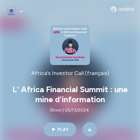
Africa's Investor Call (français)
L' Africa Financial Summit : une
mine d'information
35min | 05/13/2024
PLAY