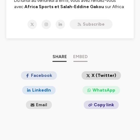
Du lundi au vendredi à 8h15, vous avez rendez-vous
avec
Africa Sports et Salah-Eddine Gakou
sur Africa
Radio.
Subscribe
Chaque jour, plongez au cœur d’un sujet, d'une
thématique de l’actualité sportive mais aussi des
performances des sportifs et équipes africaines, mais
pas seulement…
www.africaradio.com/africa-sport
SHARE
EMBED
Hébergé par Ausha. Visitez
ausha.co/politique-de-
confidentialite
Facebook
pour plus d'informations.
X (Twitter)
LinkedIn
WhatsApp
Email
Copy link