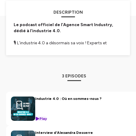
DESCRIPTION
Le podcast officiel de l’Agence Smart Industry,
dédié à l’industrie 4.0.
🎙 L’industrie 4.0 a désormais sa voix ! Experts et
acteurs industriels partagent retours d’expérience,
conseils et tendances autour des solutions qui
façonnent la digitalisation opérationnelle et la
cybersécurité.
3 EPISODES
🎯 Objectif : aider les entreprises industrielles à mieux
comprendre, anticiper et réussir leur transition
numérique.
Industrie 4.0 : Où en sommes-nous ?
Ce projet est porté par l’Agence Smart Industry, une
équipe engagée dans l’accompagnement sur mesure
des projets de digitalisation industrielle.
Play
📌 Suivez-nous pour ne rien manquer des prochains
Interview d'Alexandra Desserre
épisodes, que ce soit en vidéo sur YouTube ou en audio