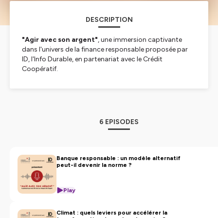
DESCRIPTION
"Agir avec son argent"
, une immersion captivante
dans l'univers de la finance responsable proposée par
ID, l'Info Durable, en partenariat avec le Crédit
Coopératif.
Explorez en six épisodes
le potentiel transformateur
de l'argent
et la responsabilité des banques dans la
transition écologique et sociale.
Des invités inspirants abordent le sens de l'argent, mais
6 EPISODES
aussi les solutions concrètes portées par le Crédit
Coopératif.
Hébergé par Ausha. Visitez
ausha.co/politique-de-
Banque responsable : un modèle alternatif
peut-il devenir la norme ?
confidentialite
pour plus d'informations.
Play
Climat : quels leviers pour accélérer la