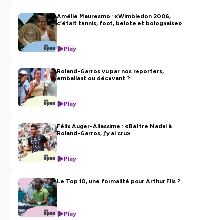
Amélie Mauresmo : «Wimbledon 2006,
c’était tennis, foot, belote et bolognaise»
Play
Roland-Garros vu par nos reporters,
emballant ou décevant ?
Play
Félix Auger-Aliassime : «Battre Nadal à
Roland-Garros, j’y ai cru»
Play
Le Top 10, une formalité pour Arthur Fils ?
Play