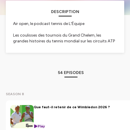
DESCRIPTION
Air open, le podcast tennis de L'Équipe
Les coulisses des tournois du Grand Chelem, les
grandes histoires du tennis mondial sur les circuits ATP
et WTA, et les impressions de nos reporters sur le terrain
: bienvenue dans Air Open, votre rendez-vous tennis
incontournable.
54 EPISODES
Hébergé par Ausha. Visitez
ausha.co/politique-de-
confidentialite
pour plus d'informations.
SEASON 8
Que faut-il retenir de ce Wimbledon 2026 ?
Play