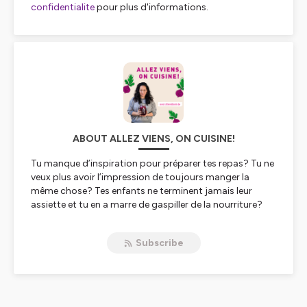
confidentialite
pour plus d'informations.
ABOUT ALLEZ VIENS, ON CUISINE!
Tu manque d’inspiration pour préparer tes repas? Tu ne
veux plus avoir l’impression de toujours manger la
même chose? Tes enfants ne terminent jamais leur
assiette et tu en a marre de gaspiller de la nourriture?
“Allez viens, on cuisine” est le podcast que tu dois
écouter!
Subscribe
Ici, tu retrouveras de l’inspiration à chaque épisode: que
ce soit des recettes, des trucs et astuces pour mieux
t’organiser en cuisine via le batchcooking et le meal
prep ou des bonnes idées pour faire manger plus de