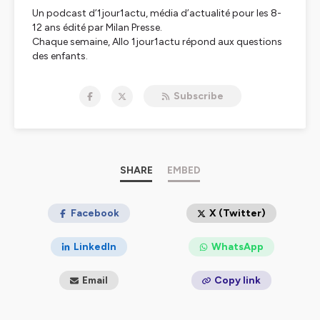
Un podcast d’1jour1actu, média d’actualité pour les 8-
12 ans édité par Milan Presse.
Chaque semaine, Allo 1jour1actu répond aux questions
des enfants.
Hébergé par Ausha. Visitez
ausha.co/politique-de-
Subscribe
confidentialite
pour plus d'informations.
SHARE
EMBED
Facebook
X (Twitter)
LinkedIn
WhatsApp
Email
Copy link