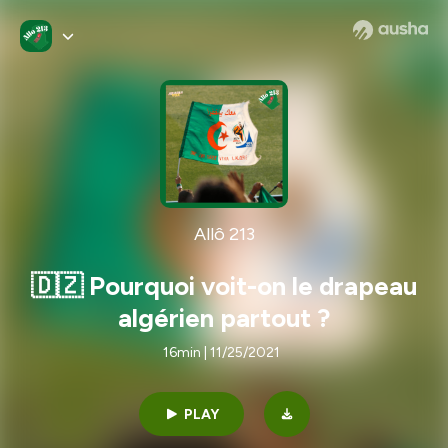
Allô 213
🇩🇿 Pourquoi voit-on le drapeau
algérien partout ?
16min | 11/25/2021
PLAY