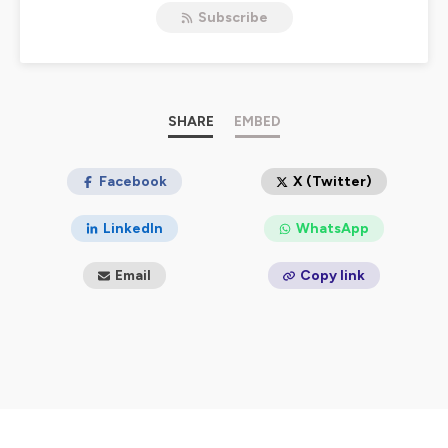
l’innovation : intelligence artificielle, agents autonomes,
Subscribe
avancées en hardware, impacts sociétaux de la tech,
data centers, mobilité du futur… et bien d’autres sujets
passionnants.
Clair, dynamique et toujours à jour, AMI le podcast est
fait pour les curieux, les professionnels et tous ceux qui
veulent rester à la pointe sans y passer des heures. Un
SHARE
EMBED
vrai « réacteur » d’infos tech en constante évolution !
Hébergé par Ausha. Visitez
Facebook
ausha.co/politique-de-
X (Twitter)
confidentialite
pour plus d'informations.
LinkedIn
WhatsApp
Email
Copy link