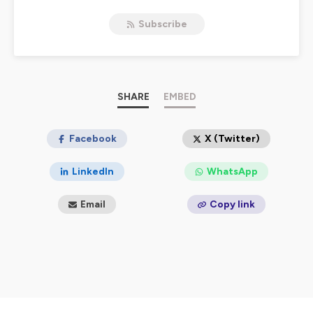
l’innovation : intelligence artificielle, agents autonomes,
Subscribe
avancées en hardware, impacts sociétaux de la tech,
data centers, mobilité du futur… et bien d’autres sujets
passionnants.
Clair, dynamique et toujours à jour, AMI le podcast est
fait pour les curieux, les professionnels et tous ceux qui
veulent rester à la pointe sans y passer des heures. Un
SHARE
EMBED
vrai « réacteur » d’infos tech en constante évolution !
Hébergé par Ausha. Visitez
Facebook
ausha.co/politique-de-
X (Twitter)
confidentialite
pour plus d'informations.
LinkedIn
WhatsApp
Email
Copy link