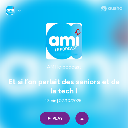
AMI le podcast
Et si l’on parlait des seniors et de
la tech !
17min | 07/10/2025
PLAY