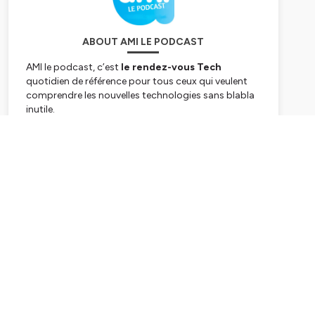
ABOUT AMI LE PODCAST
AMI le podcast, c’est
le rendez-vous Tech
quotidien de référence pour tous ceux qui veulent
comprendre les nouvelles technologies sans blabla
inutile.
Animé par Guillaume Richardot, ce podcast vous
embarque chaque jour dans l’actualité brûlante de
Subscribe
l’innovation : intelligence artificielle, agents
autonomes, avancées en hardware, impacts
sociétaux de la tech, data centers, mobilité du
futur… et bien d’autres sujets passionnants.
Clair, dynamique et toujours à jour, AMI le podcast
est fait pour les curieux, les professionnels et tous
ceux qui veulent rester à la pointe sans y passer des
heures. Un vrai « réacteur » d’infos tech en
constante évolution !
Hébergé par Ausha. Visitez
ausha.co/politique-de-
confidentialite
pour plus d'informations.