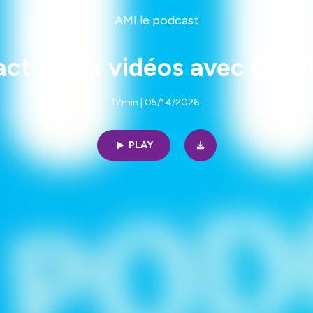
AMI le podcast
actu jeux vidéos avec Char
17min | 05/14/2026
PLAY