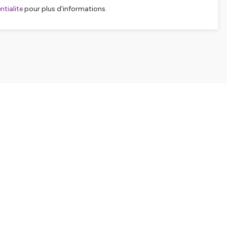
tialite
pour plus d'informations.
SHARE
EMBED
Facebook
X (Twitter)
LinkedIn
WhatsApp
Email
Copy link