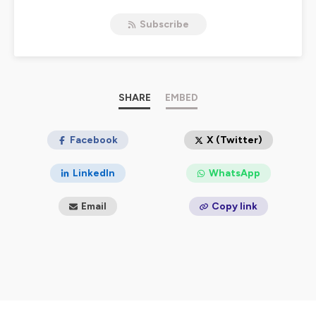
l’innovation : intelligence artificielle, agents autonomes,
Subscribe
avancées en hardware, impacts sociétaux de la tech,
data centers, mobilité du futur… et bien d’autres sujets
passionnants.
Clair, dynamique et toujours à jour, AMI le podcast est
fait pour les curieux, les professionnels et tous ceux qui
veulent rester à la pointe sans y passer des heures. Un
SHARE
EMBED
vrai « réacteur » d’infos tech en constante évolution !
Hébergé par Ausha. Visitez
Facebook
ausha.co/politique-de-
X (Twitter)
confidentialite
pour plus d'informations.
LinkedIn
WhatsApp
Email
Copy link