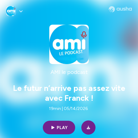
AMI le podcast
Le futur n’arrive pas assez vite
avec Franck !
19min | 05/14/2026
PLAY