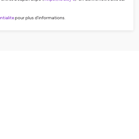
tialite
pour plus d'informations.
SHARE
EMBED
Facebook
X (Twitter)
LinkedIn
WhatsApp
Email
Copy link