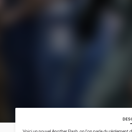
DES
Voici un nouvel Another Flash, on l'on parle du règlement 