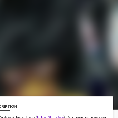
CRIPTION
d'entrée à Japan Expo (
https://lc.cx/j-e
). On donne notre avis sur