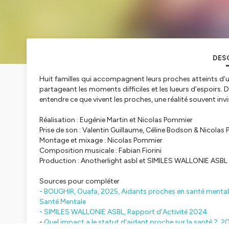
DES
Huit familles qui accompagnent leurs proches atteints d’un
partageant les moments difficiles et les lueurs d’espoirs. D
entendre ce que vivent les proches, une réalité souvent invis
Réalisation : Eugénie Martin et Nicolas Pommier
Prise de son : Valentin Guillaume, Céline Bodson & Nicolas
Montage et mixage : Nicolas Pommier
Composition musicale : Fabian Fiorini
Production : Anotherlight asbl et SIMILES WALLONIE ASBL
Sources pour compléter
- BOUGHIR, Ouafa, 2025,
Aidants proches en santé mentale 
Santé Mentale
- SIMILES WALLONIE ASBL,
Rapport d'Activité
2024
-
Quel impact a le statut d'aidant proche sur la santé ?
, 2