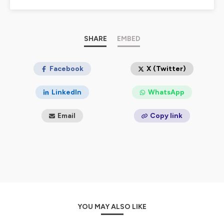
Curiosity, c’est l’émission qui donne la parole à la
recherche!
Embarquez dans des discussions passionnantes avec
celles et ceux qui explorent notre monde au quotidien.
SHARE
EMBED
Un podcast à retrouver tous les mois !
Facebook
X (Twitter)
—-------------
LinkedIn
WhatsApp
✦ L'Hémi'Science, c'est l'émission qui parle de sciences
autrement.
Email
Copy link
L'émission de 30 minutes qui donne la parole aux
acteurs et actrices de la science : Celles et ceux qui
participent à diffuser, transmettre et valoriser la culture
scientifique.
Un podcast à retrouver toutes les deux semaines !
—------------
YOU MAY ALSO LIKE
Vous êtes chercheur, chercheuse, scientifique et vous