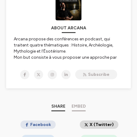
ABOUT ARCANA
Arcana propose des conférences en podcast, qui
traitent quatre thématiques : Histoire, Archéologie,
Mythologie et l’Ésotérisme.
Mon but consiste à vous proposer une approche par
vulgarisation des différents sujets, sans en réduire la
portée et la complexité historiques.
Subscribe
Arcana propose des séries ou des émissions
indépendantes avec des thématiques variées, aussi bien
sur les civilisations antiques que la chevalerie du Moyen
Âge en passant par l’énigme de l’Atlantide ou des
Templiers, ou encore les différentes mythologies à
travers le monde.
SHARE
EMBED
Les sujets ésotériques, théologiques et occultes sont
également présentés, mais uniquement sous une forme
historique et pour leurs valeurs symboliques.
Facebook
X (Twitter)
Présenté par Ludovic - Arcana