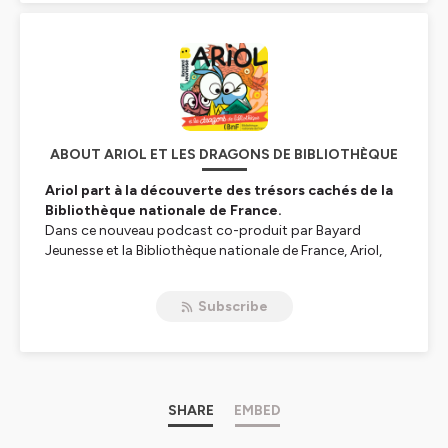
ABOUT ARIOL ET LES DRAGONS DE BIBLIOTHÈQUE
Ariol part à la découverte des trésors cachés de la
Bibliothèque nationale de France.
Dans ce nouveau podcast co-produit par Bayard
Jeunesse et la Bibliothèque nationale de France, Ariol,
ses copains et leur maître Monsieur Le Blount
découvrent le site Richelieu de la BnF et parcourent le
Subscribe
musée de la Bibliothèque. Au cours de cette promenade
les enfants découvrent des animaux fantastiques
cachés dans les riches collections de la BnF. Porté par la
voix d’Emmanuel Guibert et illustré par Marc Boutavant,
ce programme de huit épisodes allie humour et
fantaisie, signature de la série.
SHARE
EMBED