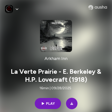
Arkham Inn
La Verte Prairie - E. Berkeley &
H.P. Lovecraft (1918)
16min | 09/28/2025
PLAY