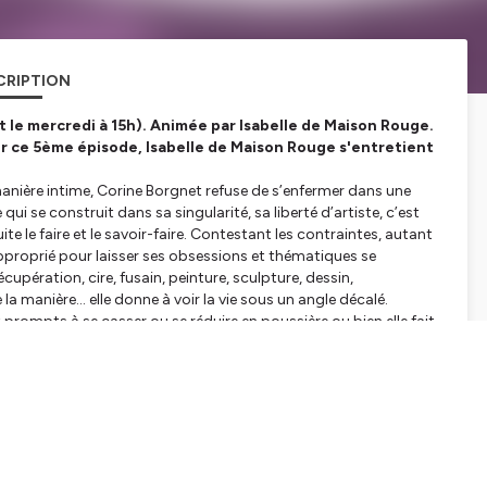
CRIPTION
le mercredi à 15h).
Animée par Isabelle de Maison Rouge.
ur ce 5ème épisode, Isabelle de Maison Rouge s'entretient
anière intime, Corine Borgnet refuse de s’enfermer dans une
i se construit dans sa singularité, sa liberté d’artiste, c’est
ite le faire et le savoir-faire. Contestant les contraintes, autant
approprié pour laisser ses obsessions et thématiques se
écupération, cire, fusain, peinture, sculpture, dessin,
a manière… elle donne à voir la vie sous un angle décalé.
t prompts à se casser ou se réduire en poussière ou bien elle fait
qui se sont consumés, emportant dans leurs fumerolles des prières
 forme et un tout autre usage à ces matériaux quelque peu
dernier souper, elle fait des bulles de toile de Jouy, elle
s la guêpière, la jarretière, la couronne de mariée, l’escarpin,
n fil barbelé. Corine Borgnet porte un regard amusé et
 conventions et fait voler en éclats les tabous.