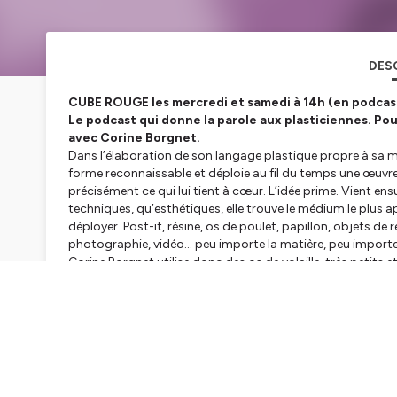
DES
CUBE ROUGE les mercredi et samedi à 14h (en podcast 
Le podcast qui donne la parole aux plasticiennes. Po
avec Corine Borgnet.
Dans l’élaboration de son langage plastique propre à sa m
forme reconnaissable et déploie au fil du temps une œuvre qu
précisément ce qui lui tient à cœur. L’idée prime. Vient ensu
techniques, qu’esthétiques, elle trouve le médium le plus 
déployer. Post-it, résine, os de poulet, papillon, objets de r
photographie, vidéo… peu importe la matière, peu importe l
Corine Borgnet utilise donc des os de volaille, très petits e
couler la cire de cierges qu’elle récolte dans les églises 
intenses et intimes d’inconnus. Elle redonne une nouvelle
insolites. Elle accumule les assiettes et les insectes pour un 
développe tout un attirail d’objets de séduction féminine tel
qu’elle détourne, elle fait battre un cœur enchâssé dans u
iconoclaste sur les règles sociales et mondaines, fait fi des