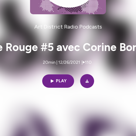
Art District Radio Podcasts
 Rouge #5 avec Corine Bo
20min | 12/26/2021
|
110
PLAY