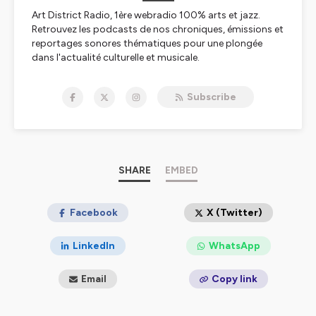
Art District Radio, 1ère webradio 100% arts et jazz.
Retrouvez les podcasts de nos chroniques, émissions et
reportages sonores thématiques pour une plongée
dans l'actualité culturelle et musicale.
Hébergé par Ausha. Visitez
ausha.co/politique-de-
Subscribe
confidentialite
pour plus d'informations.
SHARE
EMBED
Facebook
X (Twitter)
LinkedIn
WhatsApp
Email
Copy link