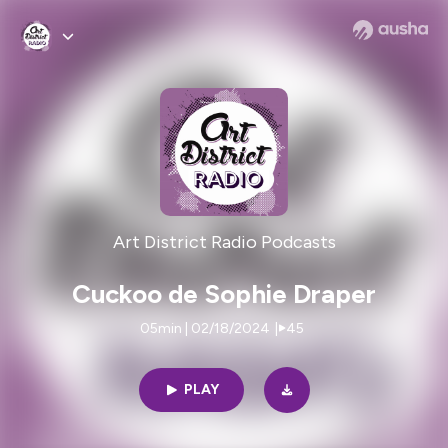
Art District Radio Podcasts
Cuckoo de Sophie Draper
05min | 02/18/2024
|
45
PLAY