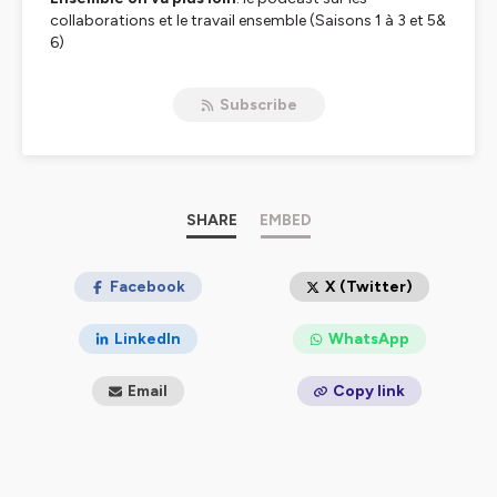
collaborations et le travail ensemble (Saisons 1 à 3 et 5&
6)
Le sens de l'orientation
: le podcast sur les
reconversions professionnelles (Saison 4)
Subscribe
Hébergé par Ausha. Visitez
ausha.co/politique-de-
confidentialite
pour plus d'informations.
SHARE
EMBED
Facebook
X (Twitter)
LinkedIn
WhatsApp
Email
Copy link