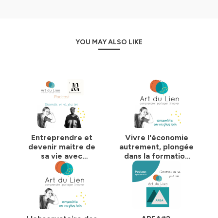
YOU MAY ALSO LIKE
Entreprendre et
Vivre l'économie
devenir maitre de
autrement, plongée
sa vie avec
dans la formation
Morphosys
de REESS-
Responsable
d'Etablissement de
l'Economie Sociale
et Solidaire