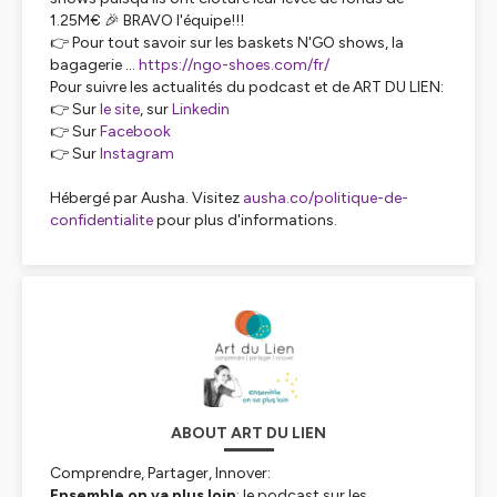
1.25M€ 🎉 BRAVO l'équipe!!!
👉 Pour tout savoir sur les baskets N'GO shows, la
bagagerie ...
https://ngo-shoes.com/fr/
Pour suivre les actualités du podcast et de ART DU LIEN:
👉 Sur
le site
, sur
Linkedin
👉 Sur
Facebook
👉 Sur
Instagram
Hébergé par Ausha. Visitez
ausha.co/politique-de-
confidentialite
pour plus d'informations.
ABOUT ART DU LIEN
Comprendre, Partager, Innover:
Ensemble on va plus loin
: le podcast sur les