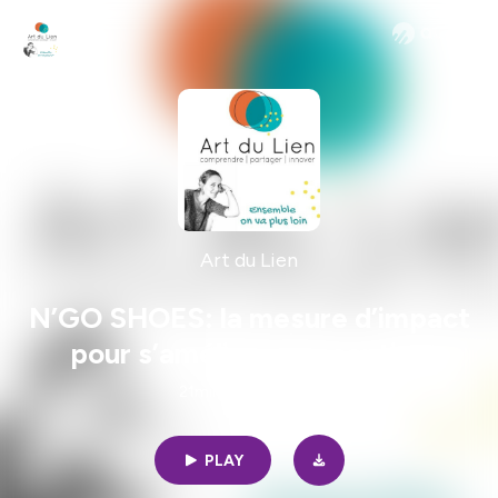
Art du Lien
N’GO SHOES: la mesure d’impact
pour s’améliorer en continu
21min | 12/22/2023
PLAY