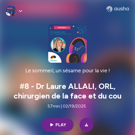
Le sommeil, un sésame pour la vie !
#8 - Dr Laure ALLALI, ORL,
chirurgien de la face et du cou
57min | 02/19/2025
PLAY