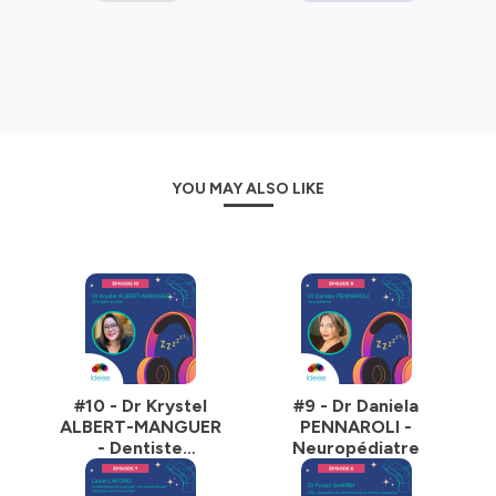
à mieux comprendre les troubles respiratoires du
sommeil et à mieux vivre avec.
✅ Vous êtes parents et vous vous posez des questions
sur la qualité et la quantité de sommeil de votre enfant ?
✅ Vous êtes professionnels de santé ou de la petite
enfance et vous souhaitez rejoindre un réseau pour faire
YOU MAY ALSO LIKE
progresser la prise en charge des apnées du sommeil
chez l’enfant ?
➡️ Consultez le site
www.ideas-asso.org
pour en savoir
plus et rejoignez IDEAS sur
Instagram
(@ideasommeil)
et
LinkedIn
(Association IDEAS – Interdisciplinarité
enfant adolescent sommeil).
Hébergé par Ausha. Visitez
ausha.co/politique-de-
confidentialite
pour plus d'informations.
#10 - Dr Krystel
#9 - Dr Daniela
ALBERT-MANGUER
PENNAROLI -
- Dentiste
Neuropédiatre
pédiatrique