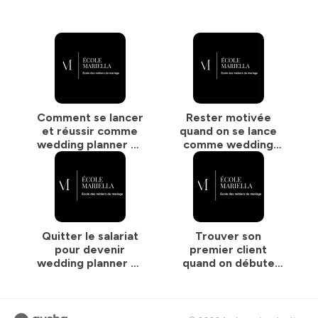
mariella.com/essai-offert/
🔗 Site →
https://agence-mariella.com/
📲 Instagram →
https://www.instagram.com/ecole.mariella/
📍 100 % en ligne + pratique en présentiel à Nîmes · École
certifiée Qualiopi
Nouvelle vidéo chaque semaine — abonne-toi 🔔
Comment se lancer
Rester motivée
et réussir comme
quand on se lance
Hébergé par Ausha. Visitez
ausha.co/politique-de-
wedding planner —
comme wedding
confidentialite
pour plus d'informations.
avec Mathilde
planner — avec
Julie
Quitter le salariat
Trouver son
pour devenir
premier client
wedding planner —
quand on débute
avec Sabrina
comme wedding
planner — avec
Cécile