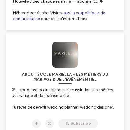
Nouvelle vidéo chaque semaine — abonne-toi 🔔
Hébergé par Ausha. Visitez
ausha.co/politique-de-
confidentialite
pour plus d'informations.
ABOUT ÉCOLE MARIELLA – LES MÉTIERS DU
MARIAGE & DE L'ÉVÉNEMENTIEL
🎯 Le podcast pour se lancer et réussir dans les métiers
du mariage et de l'événementiel.
Tu rêves de devenir wedding planner, wedding designer,
wedding floral (art floral), wedding officiant (officiant de
cérémonie), organisateur ou décorateur d'événements ?
Subscribe
Que tu sois en reconversion ou déjà entrepreneure, ici tu